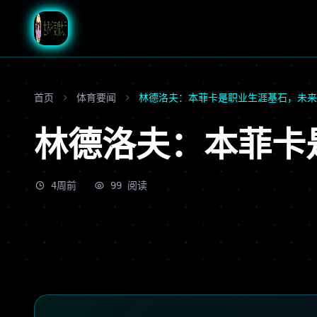
首页
体育要闻
林德洛夫：本菲卡是职业生涯基石，未来
林德洛夫：本菲卡
4周前
99 阅读