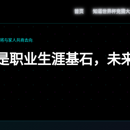
首页
知道
世界杯竞猜大
将与家人共商去向
是职业生涯基石，未