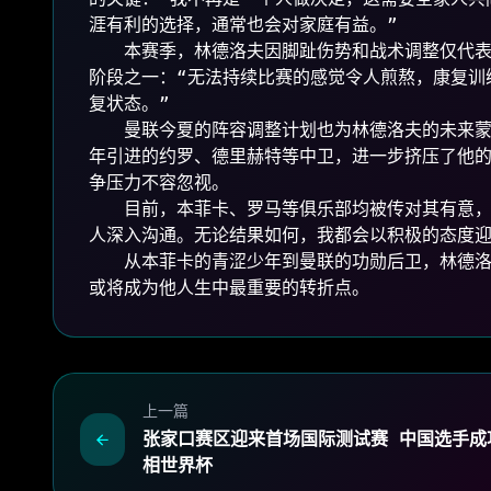
涯有利的选择，通常也会对家庭有益。”
本赛季，林德洛夫因脚趾伤势和战术调整仅代表曼
阶段之一：“无法持续比赛的感觉令人煎熬，康复训
复状态。”
曼联今夏的阵容调整计划也为林德洛夫的未来蒙
年引进的约罗、德里赫特等中卫，进一步挤压了他
争压力不容忽视。
目前，本菲卡、罗马等俱乐部均被传对其有意，
人深入沟通。无论结果如何，我都会以积极的态度迎
从本菲卡的青涩少年到曼联的功勋后卫，林德
或将成为他人生中最重要的转折点。
上一篇
张家口赛区迎来首场国际测试赛 中国选手成
相世界杯