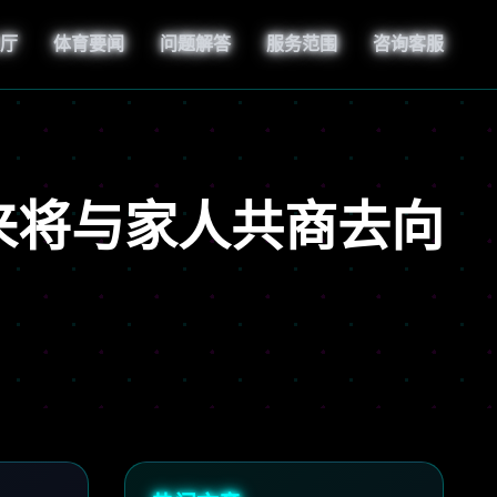
厅
体育要闻
问题解答
服务范围
咨询客服
来将与家人共商去向