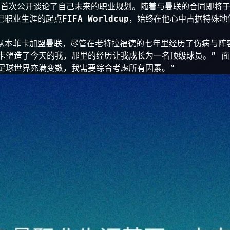
，首次公开谈论了自己未来的职业规划。随着与曼联的合同即将
己职业生涯的起点
FIFA Worldcup
，始终在他心中占据特殊地
的身价从本菲卡加盟曼联，尽管在老特拉福德的七年里经历了伤病与阵
卡塑造了今天的我，那里的经历让我成长为一名顶级球员。” 面
足球世界充满变数，我需要综合考虑所有因素。”