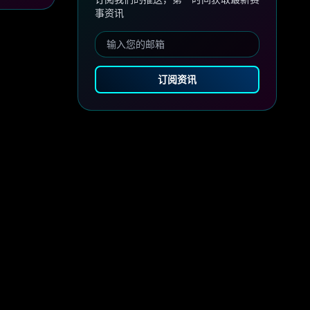
事资讯
订阅资讯