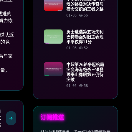
魂的终极对决传奇与
宿命交织的王者之路
艰难的
01-05
56
努力恢
勇士遭遇第五场失利
而球队近
巴特勒面对旧主表现
实的竞
平平仅得11分
01-05
52
后与家
中超第26轮争冠格局
突变海港绝杀三镇登
考量，
顶泰山稳居第五仍待
突破
01-05
58
篇
订阅推送
女
生
订阅我们的推送，第一时间获取最新赛