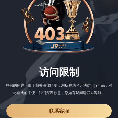
访问限制
尊敬的用户，由于相关法律限制，您所在地区无法访问J9产品，对
此造成的不便，我们深表歉意，您如有疑问请联系客服。
联系客服