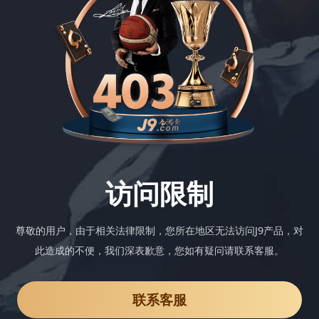
访问限制
尊敬的用户，由于相关法律限制，您所在地区无法访问J9产品，对
此造成的不便，我们深表歉意，您如有疑问请联系客服。
联系客服